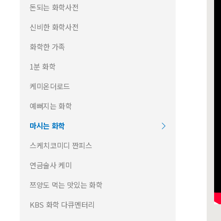
돈되는 화학사전
신비한 화학사전
화학한 가족
1분 화학
케미온더로드
예뻐지는 화학
마시는 화학
스케치코미디 짠피스
연금술사 케미
쯔양도 먹는 맛있는 화학
KBS 화학 다큐멘터리