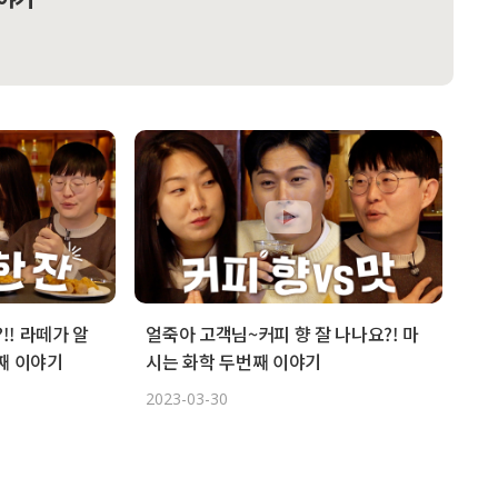
!! 라떼가 알
얼죽아 고객님~커피 향 잘 나나요?! 마
째 이야기
시는 화학 두번째 이야기
2023-03-30