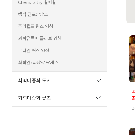
Chem. is try 실험실
켐박 진로상담소
주기율표 원소 영상
과학유튜버 콜라보 영상
온라인 퀴즈 영상
화학연x과장창 팟캐스트
화학대중화 도서
화학대중화 굿즈
2