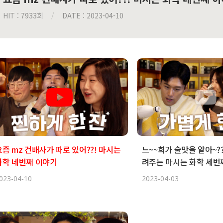
HIT : 7933회
/
DATE : 2023-04-10
요즘 mz 건배사가 따로 있어??! 마시는
느~~희가 술맛을 알아~??
화학 네번째 이야기
려주는 마시는 화학 세번
023-04-10
2023-04-03